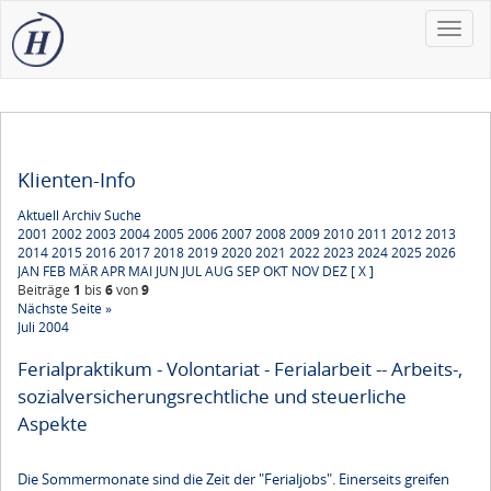
Toggle
naviga
Klienten-Info
Aktuell
Archiv
Suche
2001
2002
2003
2004
2005
2006
2007
2008
2009
2010
2011
2012
2013
2014
2015
2016
2017
2018
2019
2020
2021
2022
2023
2024
2025
2026
JAN
FEB
MÄR
APR
MAI
JUN
JUL
AUG
SEP
OKT
NOV
DEZ
[ X ]
Beiträge
1
bis
6
von
9
Nächste Seite »
Juli 2004
Ferialpraktikum - Volontariat - Ferialarbeit -- Arbeits-,
sozialversicherungsrechtliche und steuerliche
Aspekte
Die Sommermonate sind die Zeit der "Ferialjobs". Einerseits greifen