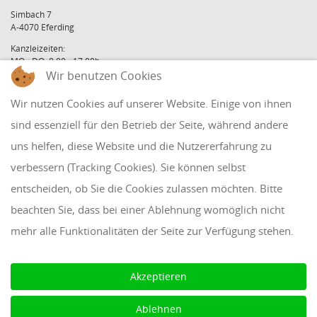
Simbach 7
A-4070 Eferding
Kanzleizeiten:
MO - DO: 8:00 - 17:00h
FR: 8:00 - 12:00h
Wir benutzen Cookies
office@holzinger.at
Wir nutzen Cookies auf unserer Website. Einige von ihnen
Tel: +43 7272 39 79 - 0
Fax: +43 7272 39 79 - 9
sind essenziell für den Betrieb der Seite, während andere
uns helfen, diese Website und die Nutzererfahrung zu
QUICKLINKS
verbessern (Tracking Cookies). Sie können selbst
entscheiden, ob Sie die Cookies zulassen möchten. Bitte
Klientenbereich
beachten Sie, dass bei einer Ablehnung womöglich nicht
Disclaimer
mehr alle Funktionalitäten der Seite zur Verfügung stehen.
Impressum & Datenschutz
AAB 2018
Akzeptieren
Cookie Einstellungen
Ablehnen