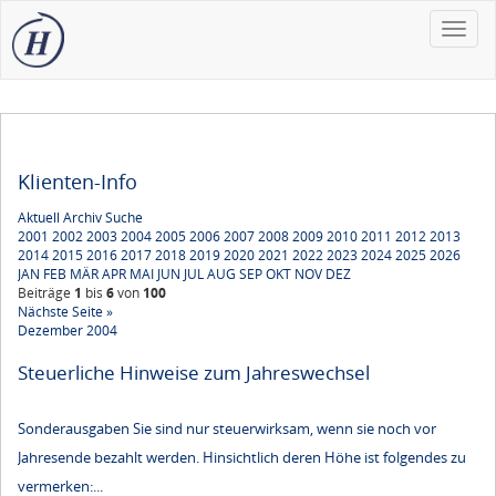
Toggle
naviga
Klienten-Info
Aktuell
Archiv
Suche
2001
2002
2003
2004
2005
2006
2007
2008
2009
2010
2011
2012
2013
2014
2015
2016
2017
2018
2019
2020
2021
2022
2023
2024
2025
2026
JAN
FEB
MÄR
APR
MAI
JUN
JUL
AUG
SEP
OKT
NOV
DEZ
Beiträge
1
bis
6
von
100
Nächste Seite »
Dezember 2004
Steuerliche Hinweise zum Jahreswechsel
Sonderausgaben Sie sind nur steuerwirksam, wenn sie noch vor
Jahresende bezahlt werden. Hinsichtlich deren Höhe ist folgendes zu
vermerken:...