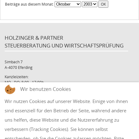
Beiträge aus diesem Monat:
HOLZINGER & PARTNER
STEUERBERATUNG UND WIRTSCHAFTSPRÜFUNG
Simbach 7
A-4070 Eferding
Kanzleizeiten:
MO - DO: 8:00 - 17:00h
FR: 8:00 - 12:00h
Wir benutzen Cookies
office@holzinger.at
Wir nutzen Cookies auf unserer Website. Einige von ihnen
Tel: +43 7272 39 79 - 0
Fax: +43 7272 39 79 - 9
sind essenziell für den Betrieb der Seite, während andere
uns helfen, diese Website und die Nutzererfahrung zu
QUICKLINKS
verbessern (Tracking Cookies). Sie können selbst
entscheiden, ob Sie die Cookies zulassen möchten. Bitte