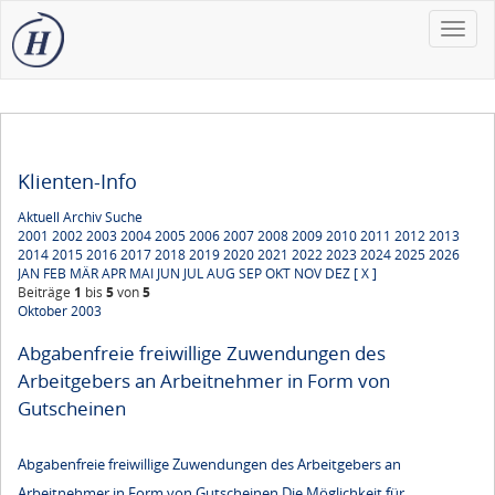
Toggle
naviga
Klienten-Info
Aktuell
Archiv
Suche
2001
2002
2003
2004
2005
2006
2007
2008
2009
2010
2011
2012
2013
2014
2015
2016
2017
2018
2019
2020
2021
2022
2023
2024
2025
2026
JAN
FEB
MÄR
APR
MAI
JUN
JUL
AUG
SEP
OKT
NOV
DEZ
[ X ]
Beiträge
1
bis
5
von
5
Oktober 2003
Abgabenfreie freiwillige Zuwendungen des
Arbeitgebers an Arbeitnehmer in Form von
Gutscheinen
Abgabenfreie freiwillige Zuwendungen des Arbeitgebers an
Arbeitnehmer in Form von Gutscheinen Die Möglichkeit für