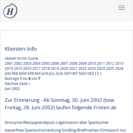
Toggle
naviga
Klienten-Info
Aktuell
Archiv
Suche
2001
2002
2003
2004
2005
2006
2007
2008
2009
2010
2011
2012
2013
2014
2015
2016
2017
2018
2019
2020
2021
2022
2023
2024
2025
2026
JAN
FEB
MÄR
APR
MAI
JUN
JUL
AUG
SEP
OKT
NOV
DEZ
[ X ]
Beiträge
1
bis
6
von
7
Nächste Seite »
Juni 2002
Zur Erinnerung - Ab Sonntag, 30. Juni 2002 (bzw.
Freitag, 28. Juni 2002) laufen folgende Fristen ab
Anonyme Wertpapierdepots Legitimation alter Sparbücher
steuerfreie Sparbuchschenkung Schilling-Briefmarken (Umtausch nur