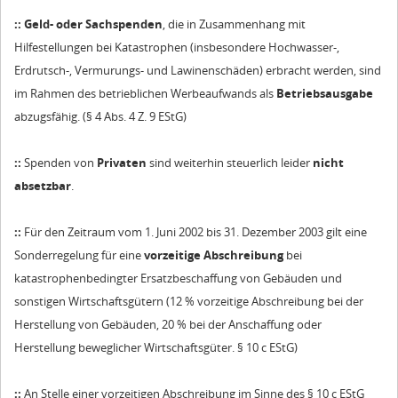
:: Geld- oder Sachspenden
, die in Zusammenhang mit
Hilfestellungen bei Katastrophen (insbesondere Hochwasser-,
Erdrutsch-, Vermurungs- und Lawinenschäden) erbracht werden, sind
im Rahmen des betrieblichen Werbeaufwands als
Betriebsausgabe
abzugsfähig. (§ 4 Abs. 4 Z. 9 EStG)
::
Spenden von
Privaten
sind weiterhin steuerlich leider
nicht
absetzbar
.
::
Für den Zeitraum vom 1. Juni 2002 bis 31. Dezember 2003 gilt eine
Sonderregelung für eine
vorzeitige Abschreibung
bei
katastrophenbedingter Ersatzbeschaffung von Gebäuden und
sonstigen Wirtschaftsgütern (12 % vorzeitige Abschreibung bei der
Herstellung von Gebäuden, 20 % bei der Anschaffung oder
Herstellung beweglicher Wirtschaftsgüter. § 10 c EStG)
::
An Stelle einer vorzeitigen Abschreibung im Sinne des § 10 c EStG