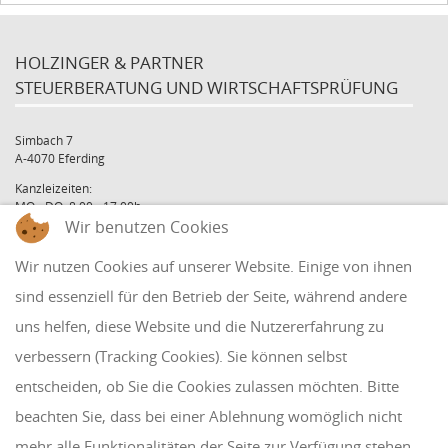
HOLZINGER & PARTNER
STEUERBERATUNG UND WIRTSCHAFTSPRÜFUNG
Simbach 7
A-4070 Eferding
Kanzleizeiten:
MO - DO: 8:00 - 17:00h
Wir benutzen Cookies
FR: 8:00 - 12:00h
office@holzinger.at
Wir nutzen Cookies auf unserer Website. Einige von ihnen
Tel: +43 7272 39 79 - 0
Fax: +43 7272 39 79 - 9
sind essenziell für den Betrieb der Seite, während andere
uns helfen, diese Website und die Nutzererfahrung zu
QUICKLINKS
verbessern (Tracking Cookies). Sie können selbst
entscheiden, ob Sie die Cookies zulassen möchten. Bitte
Klientenbereich
beachten Sie, dass bei einer Ablehnung womöglich nicht
Disclaimer
mehr alle Funktionalitäten der Seite zur Verfügung stehen.