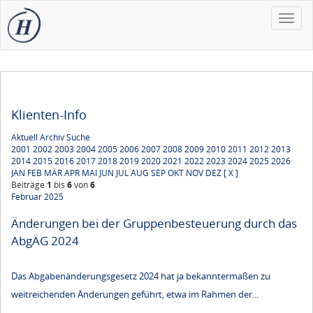
Toggle
naviga
Klienten-Info
Aktuell
Archiv
Suche
2001
2002
2003
2004
2005
2006
2007
2008
2009
2010
2011
2012
2013
2014
2015
2016
2017
2018
2019
2020
2021
2022
2023
2024
2025
2026
JAN
FEB
MÄR
APR
MAI
JUN
JUL
AUG
SEP
OKT
NOV
DEZ
[ X ]
Beiträge
1
bis
6
von
6
Februar 2025
Änderungen bei der Gruppenbesteuerung durch das
AbgÄG 2024
Das Abgabenänderungsgesetz 2024 hat ja bekanntermaßen zu
weitreichenden Änderungen geführt, etwa im Rahmen der...