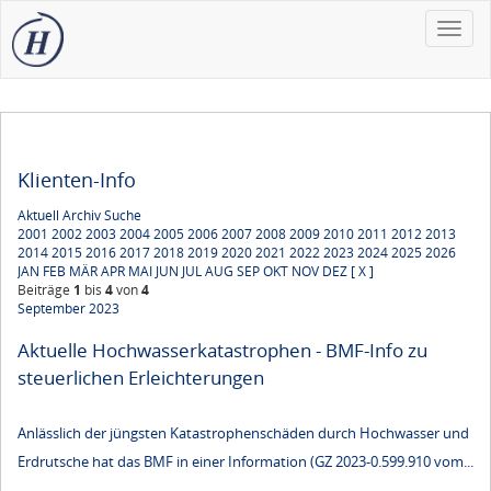
Toggle
naviga
Klienten-Info
Aktuell
Archiv
Suche
2001
2002
2003
2004
2005
2006
2007
2008
2009
2010
2011
2012
2013
2014
2015
2016
2017
2018
2019
2020
2021
2022
2023
2024
2025
2026
JAN
FEB
MÄR
APR
MAI
JUN
JUL
AUG
SEP
OKT
NOV
DEZ
[ X ]
Beiträge
1
bis
4
von
4
September 2023
Aktuelle Hochwasserkatastrophen - BMF-Info zu
steuerlichen Erleichterungen
Anlässlich der jüngsten Katastrophenschäden durch Hochwasser und
Erdrutsche hat das BMF in einer Information (GZ 2023-0.599.910 vom...