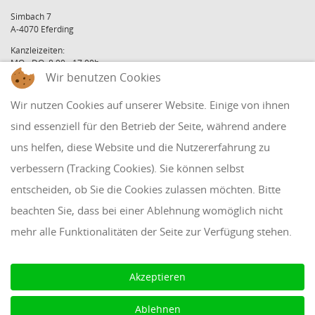
Simbach 7
A-4070 Eferding
Kanzleizeiten:
MO - DO: 8:00 - 17:00h
Wir benutzen Cookies
FR: 8:00 - 12:00h
office@holzinger.at
Wir nutzen Cookies auf unserer Website. Einige von ihnen
Tel: +43 7272 39 79 - 0
Fax: +43 7272 39 79 - 9
sind essenziell für den Betrieb der Seite, während andere
uns helfen, diese Website und die Nutzererfahrung zu
QUICKLINKS
verbessern (Tracking Cookies). Sie können selbst
entscheiden, ob Sie die Cookies zulassen möchten. Bitte
Klientenbereich
beachten Sie, dass bei einer Ablehnung womöglich nicht
Disclaimer
mehr alle Funktionalitäten der Seite zur Verfügung stehen.
Impressum & Datenschutz
AAB 2018
Akzeptieren
Cookie Einstellungen
Ablehnen