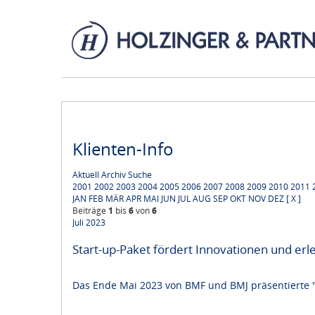
Klienten-Info
Aktuell
Archiv
Suche
2001
2002
2003
2004
2005
2006
2007
2008
2009
2010
2011
JAN
FEB
MÄR
APR
MAI
JUN
JUL
AUG
SEP
OKT
NOV
DEZ
[ X ]
Beiträge
1
bis
6
von
6
Juli 2023
Start-up-Paket fördert Innovationen und er
Das Ende Mai 2023 von BMF und BMJ präsentierte "S