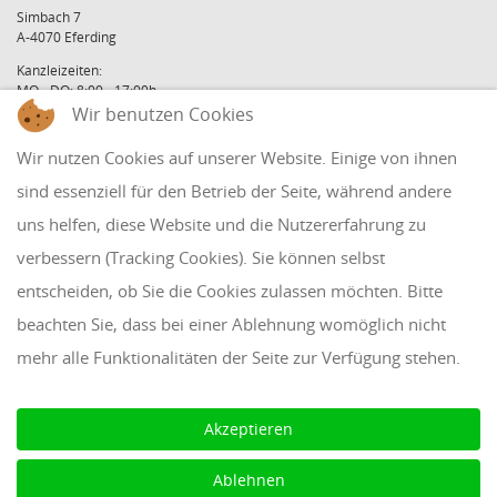
Simbach 7
A-4070 Eferding
Kanzleizeiten:
MO - DO: 8:00 - 17:00h
FR: 8:00 - 12:00h
Wir benutzen Cookies
office@holzinger.at
Wir nutzen Cookies auf unserer Website. Einige von ihnen
Tel: +43 7272 39 79 - 0
Fax: +43 7272 39 79 - 9
sind essenziell für den Betrieb der Seite, während andere
uns helfen, diese Website und die Nutzererfahrung zu
QUICKLINKS
verbessern (Tracking Cookies). Sie können selbst
entscheiden, ob Sie die Cookies zulassen möchten. Bitte
Klientenbereich
beachten Sie, dass bei einer Ablehnung womöglich nicht
Disclaimer
mehr alle Funktionalitäten der Seite zur Verfügung stehen.
Impressum & Datenschutz
AAB 2018
Akzeptieren
Cookie Einstellungen
Ablehnen