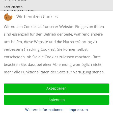
Kanzleizeiten:
MO - DO: 8:00 - 17:00h
FR: 8:00 - 12:00h
Wir benutzen Cookies
office@holzinger.at
Wir nutzen Cookies auf unserer Website. Einige von ihnen
Tel: +43 7272 39 79 - 0
Fax: +43 7272 39 79 - 9
sind essenziell für den Betrieb der Seite, während andere
uns helfen, diese Website und die Nutzererfahrung zu
QUICKLINKS
verbessern (Tracking Cookies). Sie können selbst
entscheiden, ob Sie die Cookies zulassen möchten. Bitte
Klientenbereich
beachten Sie, dass bei einer Ablehnung womöglich nicht
Disclaimer
mehr alle Funktionalitäten der Seite zur Verfügung stehen.
Impressum & Datenschutz
AAB 2018
Akzeptieren
Cookie Einstellungen
Ablehnen
Weitere Informationen
|
Impressum