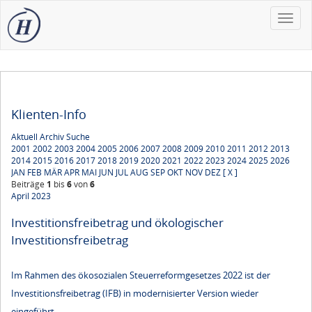
Toggle
naviga
Klienten-Info
Aktuell
Archiv
Suche
2001
2002
2003
2004
2005
2006
2007
2008
2009
2010
2011
2012
2013
2014
2015
2016
2017
2018
2019
2020
2021
2022
2023
2024
2025
2026
JAN
FEB
MÄR
APR
MAI
JUN
JUL
AUG
SEP
OKT
NOV
DEZ
[ X ]
Beiträge
1
bis
6
von
6
April 2023
Investitionsfreibetrag und ökologischer
Investitionsfreibetrag
Im Rahmen des ökosozialen Steuerreformgesetzes 2022 ist der
Investitionsfreibetrag (IFB) in modernisierter Version wieder
eingeführt...