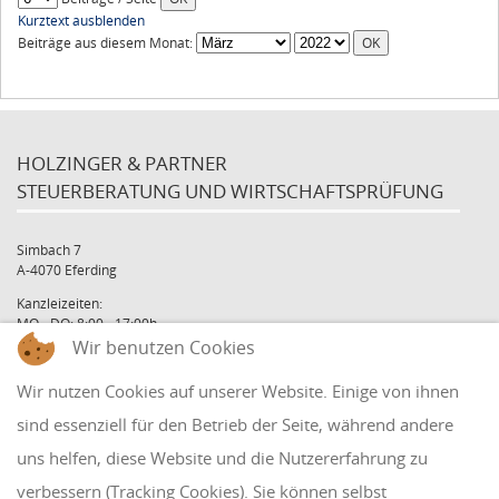
Kurztext ausblenden
Beiträge aus diesem Monat:
HOLZINGER & PARTNER
STEUERBERATUNG UND WIRTSCHAFTSPRÜFUNG
Simbach 7
A-4070 Eferding
Kanzleizeiten:
MO - DO: 8:00 - 17:00h
FR: 8:00 - 12:00h
Wir benutzen Cookies
office@holzinger.at
Wir nutzen Cookies auf unserer Website. Einige von ihnen
Tel: +43 7272 39 79 - 0
Fax: +43 7272 39 79 - 9
sind essenziell für den Betrieb der Seite, während andere
uns helfen, diese Website und die Nutzererfahrung zu
QUICKLINKS
verbessern (Tracking Cookies). Sie können selbst