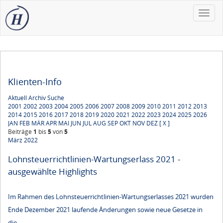
Toggle
naviga
Klienten-Info
Aktuell
Archiv
Suche
2001
2002
2003
2004
2005
2006
2007
2008
2009
2010
2011
2012
2013
2014
2015
2016
2017
2018
2019
2020
2021
2022
2023
2024
2025
2026
JAN
FEB
MÄR
APR
MAI
JUN
JUL
AUG
SEP
OKT
NOV
DEZ
[ X ]
Beiträge
1
bis
5
von
5
März 2022
Lohnsteuerrichtlinien-Wartungserlass 2021 -
ausgewählte Highlights
Im Rahmen des Lohnsteuerrichtlinien-Wartungserlasses 2021 wurden
Ende Dezember 2021 laufende Änderungen sowie neue Gesetze in
die...