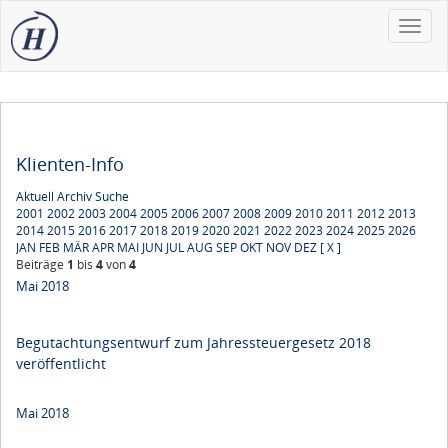
Toggle
naviga
Klienten-Info
Aktuell
Archiv
Suche
2001
2002
2003
2004
2005
2006
2007
2008
2009
2010
2011
2012
2013
2014
2015
2016
2017
2018
2019
2020
2021
2022
2023
2024
2025
2026
JAN
FEB
MÄR
APR
MAI
JUN
JUL
AUG
SEP
OKT
NOV
DEZ
[ X ]
Beiträge
1
bis
4
von
4
Mai 2018
Begutachtungsentwurf zum Jahressteuergesetz 2018
veröffentlicht
Mai 2018