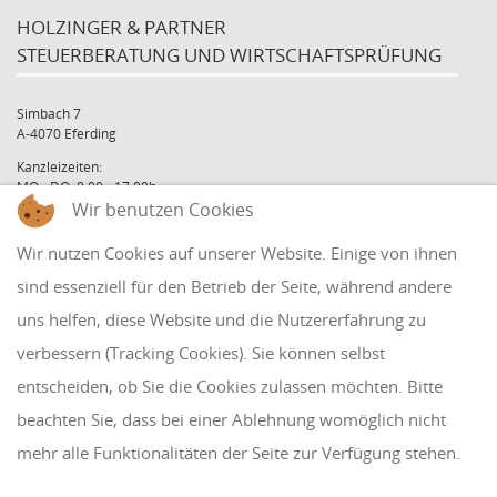
HOLZINGER & PARTNER
STEUERBERATUNG UND WIRTSCHAFTSPRÜFUNG
Simbach 7
A-4070 Eferding
Kanzleizeiten:
MO - DO: 8:00 - 17:00h
Wir benutzen Cookies
FR: 8:00 - 12:00h
office@holzinger.at
Wir nutzen Cookies auf unserer Website. Einige von ihnen
Tel: +43 7272 39 79 - 0
Fax: +43 7272 39 79 - 9
sind essenziell für den Betrieb der Seite, während andere
uns helfen, diese Website und die Nutzererfahrung zu
QUICKLINKS
verbessern (Tracking Cookies). Sie können selbst
entscheiden, ob Sie die Cookies zulassen möchten. Bitte
Klientenbereich
beachten Sie, dass bei einer Ablehnung womöglich nicht
Disclaimer
mehr alle Funktionalitäten der Seite zur Verfügung stehen.
Impressum & Datenschutz