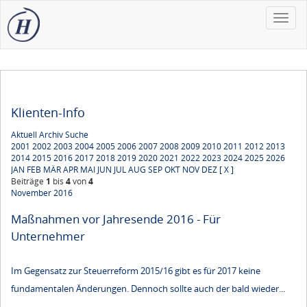
Toggle
naviga
Klienten-Info
Aktuell
Archiv
Suche
2001
2002
2003
2004
2005
2006
2007
2008
2009
2010
2011
2012
2013
2014
2015
2016
2017
2018
2019
2020
2021
2022
2023
2024
2025
2026
JAN
FEB
MÄR
APR
MAI
JUN
JUL
AUG
SEP
OKT
NOV
DEZ
[ X ]
Beiträge
1
bis
4
von
4
November 2016
Maßnahmen vor Jahresende 2016 - Für
Unternehmer
Im Gegensatz zur Steuerreform 2015/16 gibt es für 2017 keine
fundamentalen Änderungen. Dennoch sollte auch der bald wieder...