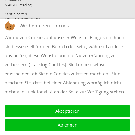
A-4070 Eferding
Kanzleizeiten:
MO - DO: 8:00 - 17:00h
Wir benutzen Cookies
FR: 8:00 - 12:00h
office@holzinger.at
Wir nutzen Cookies auf unserer Website. Einige von ihnen
Tel: +43 7272 39 79 - 0
Fax: +43 7272 39 79 - 9
sind essenziell für den Betrieb der Seite, während andere
uns helfen, diese Website und die Nutzererfahrung zu
QUICKLINKS
verbessern (Tracking Cookies). Sie können selbst
entscheiden, ob Sie die Cookies zulassen möchten. Bitte
Klientenbereich
beachten Sie, dass bei einer Ablehnung womöglich nicht
Disclaimer
mehr alle Funktionalitäten der Seite zur Verfügung stehen.
Impressum & Datenschutz
AAB 2018
Akzeptieren
Cookie Einstellungen
Ablehnen