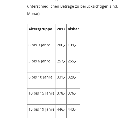
unterschiedlichen Beträge zu berücksichtigen sind
Monat):
Altersgruppe
2017
bisher
0 bis 3 Jahre
200,-
199,-
3 bis 6 Jahre
257,-
255,-
6 bis 10 Jahre
331,-
329,-
10 bis 15 Jahre
378,-
376,-
15 bis 19 Jahre
446,-
443,-