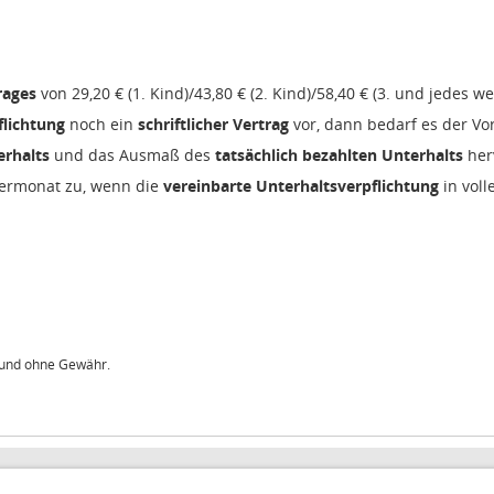
rages
von 29,20 € (1. Kind)/43,80 € (2. Kind)/58,40 € (3. und jedes we
flichtung
noch ein
schriftlicher Vertrag
vor, dann bedarf es der Vo
erhalts
und das Ausmaß des
tatsächlich bezahlten Unterhalts
herv
dermonat zu, wenn die
vereinbarte Unterhaltsverpflichtung
in voll
t und ohne Gewähr.