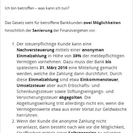
Ich bin betroffen – was kann ich tun?
Das Gesetz sieht für betroffene Bankkunden
zwei Möglichkeiten
hinsichtlich der
Sanierung
der Finanzvergehen vor.
Der steuerpflichtige Kunde kann eine
Nachversteuerung
mittels einer
anonymen
Einmalzahlung
in Höhe von
38%
der meldepflichtigen
Vermögen vornehmen. Dazu muss der Bank
bis
spätestens
31. März 2016
eine Mitteilung gemacht
werden, welche die Zahlung dann durchführt. Durch
diese
Einmalzahlung
sind etwa
Einkommensteuer
,
Umsatzsteuer
aber auch Erbschafts- und
Schenkungssteuer sowie Stiftungseingangs- und
Versicherungssteuer
abgegolten
. Die
Abgeltungswirkung tritt allerdings nicht ein, wenn die
Vermögenswerte etwa aus einer Vortat zur Geldwäsche
herrühren.
Wenn der Kunde die anonyme Zahlung nicht
veranlasst, dann besteht nach wie vor die Möglichkeit,
Straffreiheit mittels einer
Selbstanzeige
zu erlangen.