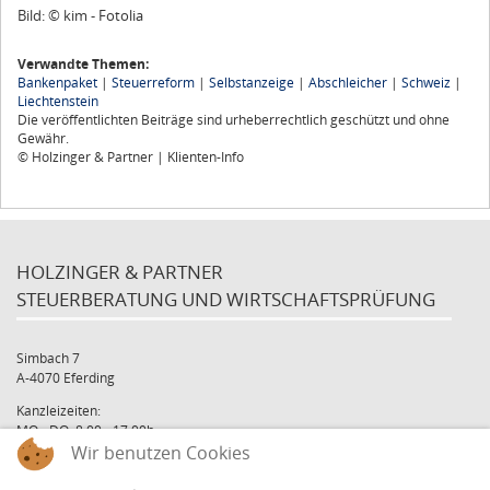
Bild: © kim - Fotolia
Verwandte Themen:
Bankenpaket
|
Steuerreform
|
Selbstanzeige
|
Abschleicher
|
Schweiz
|
Liechtenstein
Die veröffentlichten Beiträge sind urheberrechtlich geschützt und ohne
Gewähr.
© Holzinger & Partner | Klienten-Info
HOLZINGER & PARTNER
STEUERBERATUNG UND WIRTSCHAFTSPRÜFUNG
Simbach 7
A-4070 Eferding
Kanzleizeiten:
MO - DO: 8:00 - 17:00h
FR: 8:00 - 12:00h
Wir benutzen Cookies
office@holzinger.at