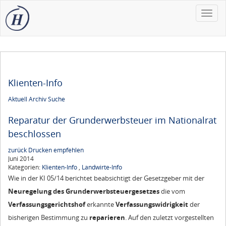
Toggle
naviga
Klienten-Info
Aktuell
Archiv
Suche
Reparatur der Grunderwerbsteuer im Nationalrat
beschlossen
zurück
Drucken
empfehlen
Juni 2014
Kategorien:
Klienten-Info
,
Landwirte-Info
Wie in der KI 05/14 berichtet beabsichtigt der Gesetzgeber mit der
Neuregelung des Grunderwerbsteuergesetzes
die vom
Verfassungsgerichtshof
erkannte
Verfassungswidrigkeit
der
bisherigen Bestimmung zu
reparieren
. Auf den zuletzt vorgestellten