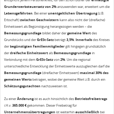
entspricht jenem Personenkreis, für den schon bisher der
ermäßigte
Grunderwerbsteuersatz von 2%
anzuwenden war, erweitert um die
Lebensgefährten
. Bei einer
unentgeltlichen Übertragung
(z.B.
Erbschaft)
zwischen Geschwistern
kann also nicht der (dreifache)
Einheitswert als Begünstigung herangezogen werden – die
Bemessungsgrundlage
bildet daher der
gemeine Wert
des
Grundstücks und der
GrESt-Satz
beträgt
3,5%
.
Innerhalb
des Kreises
der
begünstigten Familienmitglieder
gilt hingegen grundsätzlich
der
dreifache Einheitswert
als
Bemessungsgrundlage
in
Verbindung mit dem
GrESt-Satz
von
2%
. Um die regional
unterschiedliche Entwicklung der Einheitswerte auszugleichen darf die
Bemessungsgrundlage
(dreifacher Einheitswert)
maximal 30% des
gemeinen Werts
betragen, wobei der gemeine Wert z.B. durch ein
Schätzungsgutachten
nachzuweisen ist.
Zu einer
Änderung
ist es auch hinsichtlich des
Betriebsfreibetrags
i.H.v.
365.000 €
gekommen. Dieser Freibetrag für
Unternehmensübertragungen
ist weiterhin
ausschließlich
bei