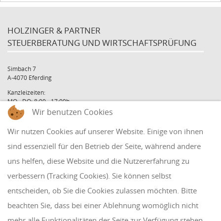
HOLZINGER & PARTNER
STEUERBERATUNG UND WIRTSCHAFTSPRÜFUNG
Simbach 7
A-4070 Eferding
Kanzleizeiten:
MO - DO: 8:00 - 17:00h
FR: 8:00 - 12:00h
Wir benutzen Cookies
office@holzinger.at
Wir nutzen Cookies auf unserer Website. Einige von ihnen
Tel: +43 7272 39 79 - 0
Fax: +43 7272 39 79 - 9
sind essenziell für den Betrieb der Seite, während andere
uns helfen, diese Website und die Nutzererfahrung zu
QUICKLINKS
verbessern (Tracking Cookies). Sie können selbst
entscheiden, ob Sie die Cookies zulassen möchten. Bitte
Klientenbereich
beachten Sie, dass bei einer Ablehnung womöglich nicht
Disclaimer
mehr alle Funktionalitäten der Seite zur Verfügung stehen.