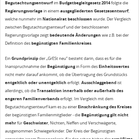
Begutachtungsentwurf
im
Budgetbegleitgesetz 2014
folgte die
Regierungsvorlage
in einem
ausgegliederten Gesetzesentwurf
,
welche nunmehr im
Nationalrat
beschlossen
wurde. Der Vergleich
zwischen Begutachtungsentwurf und der beschlossenen
Regierungsvorlage zeigt
bedeutende Änderungen
wie z.B. bei der
Definition des
begünstigten Familienkreises
.
Ein
Grundprinzip
der „GrESt neu“ besteht darin, dass es für die
Inanspruchnahme der
Begünstigung
in Form des
Einheitswertes
nicht mehr darauf ankommt, ob die Übertragung des Grundstücks
entgeltlich oder unentgeltlich
erfolgt.
Ausschlaggebend
ist
allerdings, ob die
Transaktion innerhalb oder außerhalb des
engeren Familienverbands
erfolgt. Im Vergleich mit dem
Begutachtungsentwurf kam es zu einer
Einschränkung des Kreises
der begünstigten Familienmitglieder - die
Begünstigung
gilt nicht
mehr
für
Geschwister
, Nichten, Neffen und Verschwägerte,
ausgenommen Schwiegerkinder. Der Kreis der Begünstigten