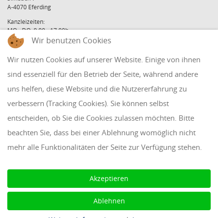
A-4070 Eferding
Kanzleizeiten:
MO - DO: 8:00 - 17:00h
FR: 8:00 - 12:00h
Wir benutzen Cookies
office@holzinger.at
Wir nutzen Cookies auf unserer Website. Einige von ihnen
Tel: +43 7272 39 79 - 0
Fax: +43 7272 39 79 - 9
sind essenziell für den Betrieb der Seite, während andere
uns helfen, diese Website und die Nutzererfahrung zu
QUICKLINKS
verbessern (Tracking Cookies). Sie können selbst
entscheiden, ob Sie die Cookies zulassen möchten. Bitte
Klientenbereich
beachten Sie, dass bei einer Ablehnung womöglich nicht
Disclaimer
mehr alle Funktionalitäten der Seite zur Verfügung stehen.
Impressum & Datenschutz
AAB 2018
Akzeptieren
Cookie Einstellungen
Ablehnen