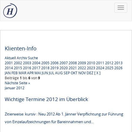
Toggle
naviga
Klienten-Info
Aktuell
Archiv
Suche
2001
2002
2003
2004
2005
2006
2007
2008
2009
2010
2011
2012
2013
2014
2015
2016
2017
2018
2019
2020
2021
2022
2023
2024
2025
2026
JAN
FEB
MÄR
APR
MAI
JUN
JUL
AUG
SEP
OKT
NOV
DEZ
[ X ]
Beiträge
1
bis
6
von
9
Nächste Seite »
Januar 2012
Wichtige Termine 2012 im Überblick
Zitierweise: kursiv : Neu 2012 Ab 1. Jänner Verpflichtung zur Führung
von Einzelaufzeichnungen für Bareinnahmen und...