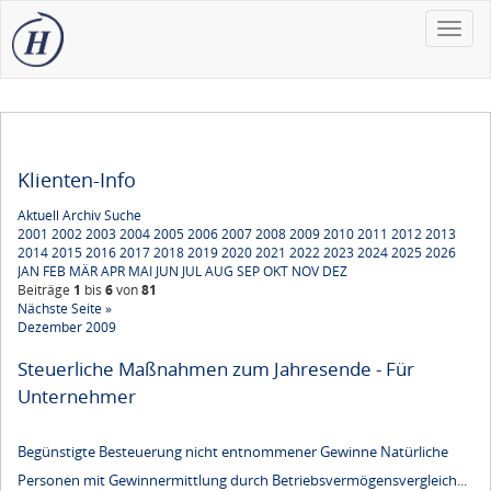
Toggle
naviga
Klienten-Info
Aktuell
Archiv
Suche
2001
2002
2003
2004
2005
2006
2007
2008
2009
2010
2011
2012
2013
2014
2015
2016
2017
2018
2019
2020
2021
2022
2023
2024
2025
2026
JAN
FEB
MÄR
APR
MAI
JUN
JUL
AUG
SEP
OKT
NOV
DEZ
Beiträge
1
bis
6
von
81
Nächste Seite »
Dezember 2009
Steuerliche Maßnahmen zum Jahresende - Für
Unternehmer
Begünstigte Besteuerung nicht entnommener Gewinne Natürliche
Personen mit Gewinnermittlung durch Betriebsvermögensvergleich...