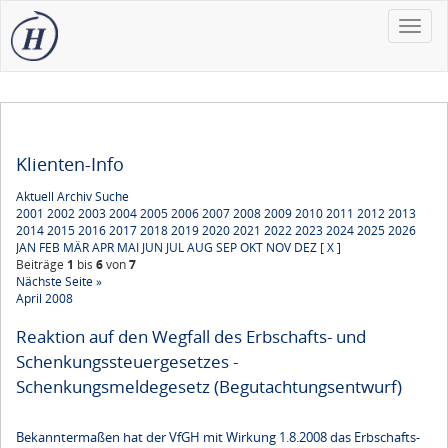
Toggle
naviga
Klienten-Info
Aktuell
Archiv
Suche
2001
2002
2003
2004
2005
2006
2007
2008
2009
2010
2011
2012
2013
2014
2015
2016
2017
2018
2019
2020
2021
2022
2023
2024
2025
2026
JAN
FEB
MÄR
APR
MAI
JUN
JUL
AUG
SEP
OKT
NOV
DEZ
[ X ]
Beiträge
1
bis
6
von
7
Nächste Seite »
April 2008
Reaktion auf den Wegfall des Erbschafts- und
Schenkungssteuergesetzes -
Schenkungsmeldegesetz (Begutachtungsentwurf)
Bekanntermaßen hat der VfGH mit Wirkung 1.8.2008 das Erbschafts-