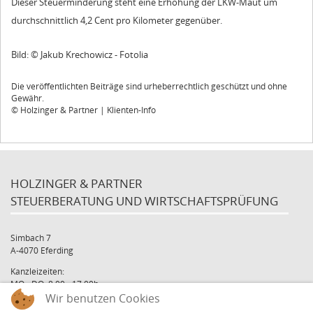
Dieser Steuerminderung steht eine Erhöhung der LKW-Maut um
durchschnittlich 4,2 Cent pro Kilometer gegenüber.
Bild: © Jakub Krechowicz - Fotolia
Die veröffentlichten Beiträge sind urheberrechtlich geschützt und ohne
Gewähr.
© Holzinger & Partner | Klienten-Info
HOLZINGER & PARTNER
STEUERBERATUNG UND WIRTSCHAFTSPRÜFUNG
Simbach 7
A-4070 Eferding
Kanzleizeiten:
MO - DO: 8:00 - 17:00h
Wir benutzen Cookies
FR: 8:00 - 12:00h