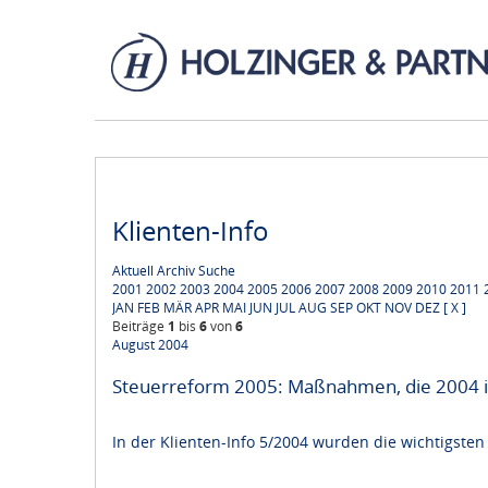
Klienten-Info
Aktuell
Archiv
Suche
2001
2002
2003
2004
2005
2006
2007
2008
2009
2010
2011
JAN
FEB
MÄR
APR
MAI
JUN
JUL
AUG
SEP
OKT
NOV
DEZ
[ X ]
Beiträge
1
bis
6
von
6
August 2004
Steuerreform 2005: Maßnahmen, die 2004 in
In der Klienten-Info 5/2004 wurden die wichtigste