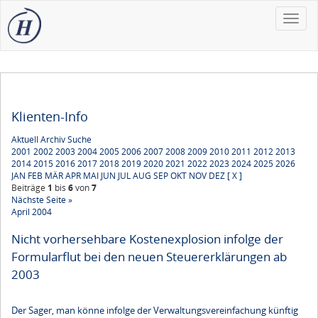
Toggle
naviga
Klienten-Info
Aktuell
Archiv
Suche
2001
2002
2003
2004
2005
2006
2007
2008
2009
2010
2011
2012
2013
2014
2015
2016
2017
2018
2019
2020
2021
2022
2023
2024
2025
2026
JAN
FEB
MÄR
APR
MAI
JUN
JUL
AUG
SEP
OKT
NOV
DEZ
[ X ]
Beiträge
1
bis
6
von
7
Nächste Seite »
April 2004
Nicht vorhersehbare Kostenexplosion infolge der
Formularflut bei den neuen Steuererklärungen ab
2003
Der Sager, man könne infolge der Verwaltungsvereinfachung künftig