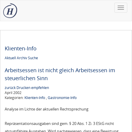
Toggle
naviga
Klienten-Info
Aktuell
Archiv
Suche
Arbeitsessen ist nicht gleich Arbeitsessen im
steuerlichen Sinn
zurück
Drucken
empfehlen
April 2002
Kategorien:
Klienten-Info
,
Gastronomie-Info
Analyse im Lichte der aktuellen Rechtsprechung
Repräsentationsausgaben sind gem. § 20 Abs. 1 Zi. 3 EStG nicht
abzugsfähige Ausgaben. Wird nachgewiesen, dass eine Bewirtung