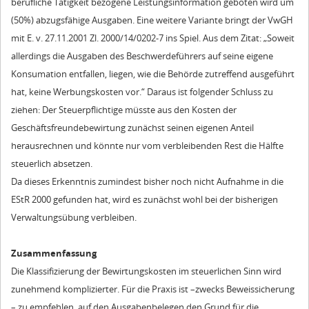
berufliche Tätigkeit bezogene Leistungsinformation geboten wird um
(50%) abzugsfähige Ausgaben. Eine weitere Variante bringt der VwGH
mit E. v. 27.11.2001 Zl. 2000/14/0202-7 ins Spiel. Aus dem Zitat: „Soweit
allerdings die Ausgaben des Beschwerdeführers auf seine eigene
Konsumation entfallen, liegen, wie die Behörde zutreffend ausgeführt
hat, keine Werbungskosten vor.“ Daraus ist folgender Schluss zu
ziehen: Der Steuerpflichtige müsste aus den Kosten der
Geschäftsfreundebewirtung zunächst seinen eigenen Anteil
herausrechnen und könnte nur vom verbleibenden Rest die Hälfte
steuerlich absetzen.
Da dieses Erkenntnis zumindest bisher noch nicht Aufnahme in die
EStR 2000 gefunden hat, wird es zunächst wohl bei der bisherigen
Verwaltungsübung verbleiben.
Zusammenfassung
Die Klassifizierung der Bewirtungskosten im steuerlichen Sinn wird
zunehmend komplizierter. Für die Praxis ist –zwecks Beweissicherung
– zu empfehlen, auf den Ausgabenbelegen den Grund für die