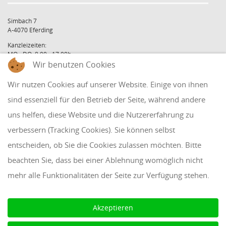
Simbach 7
A-4070 Eferding
Kanzleizeiten:
MO - DO: 8:00 - 17:00h
Wir benutzen Cookies
FR: 8:00 - 12:00h
office@holzinger.at
Wir nutzen Cookies auf unserer Website. Einige von ihnen
Tel: +43 7272 39 79 - 0
Fax: +43 7272 39 79 - 9
sind essenziell für den Betrieb der Seite, während andere
uns helfen, diese Website und die Nutzererfahrung zu
QUICKLINKS
verbessern (Tracking Cookies). Sie können selbst
entscheiden, ob Sie die Cookies zulassen möchten. Bitte
Klientenbereich
beachten Sie, dass bei einer Ablehnung womöglich nicht
Disclaimer
mehr alle Funktionalitäten der Seite zur Verfügung stehen.
Impressum & Datenschutz
AAB 2018
Akzeptieren
Cookie Einstellungen