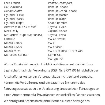
Ford Transit
Pontiac TransSport
GMC/Savanna
Renault Espace
Honda Shuttle
Renault Grand Espace
Hyundai H-100
Renault Master
Hyundai Starex
Renault Trafic
Hyundai Trajet
Seat Alhambra
Isuzu WFR, WFS 53 u. Midi
Toyota Hi Ace
Iveco Daily
Toyota Lite Ace
KIACarnival Super Station (ST)
Toyota Previa
Lancia Z
VW Caravelle
Mazda E2000
VW LT
Mazda E2200
VW Sharan
Mazda MPV
VW Transporter, TransVan,
Mercedes Sprinter
Combi CL
VWType 70
Wurde für ein Fahrzeug im Hinblick auf die mangelnde Kleinbus-
Eigenschaft nach der Verordnung BGBl. Nr. 273/1996 hinsichtlich der
Anschaffungskosten ein Vorsteuerabzug nicht geltend gemacht,
können die Veräußerung und die dauernde Entnahme des
Fahrzeuges sowie auch die Überlassung eines solchen Fahrzeuges an
einen Arbeitnehmer für Privatfahrten einschließlich Fahrten zwischen
Wohnung und Arbeitsstätte ohne Betriebskostenbeiträge des