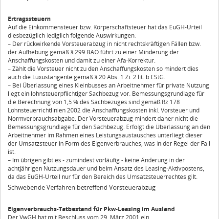
Ertragssteuern
Auf die Einkommensteuer bzw. Körperschaftsteuer hat das EuGH-Urteil
diesbezüglich lediglich folgende Auswirkungen:
– Der rückwirkende Vorsteuerabzug in nicht rechtskräftigen Fällen bzw.
der Aufhebung gemäß § 299 BAO führt zu einer Minderung der
Anschaffungskosten und damit zu einer Afa-Korrektur.
– Zählt die Vorsteuer nicht zu den Anschaffungskosten so mindert dies
auch die Luxustangente gemäß § 20 Abs. 1 Zi. 2 lit. b EStG.
– Bei Überlassung eines Kleinbusses an Arbeitnehmer für private Nutzung
liegt ein lohnsteuerpflichtiger Sachbezug vor. Bemessungsgrundlage für
die Berechnung von 1,5 % des Sachbezuges sind gemäß Rz 178
Lohnsteuerrichtlinien 2002 die Anschaffungskosten inkl. Vorsteuer und
Normverbrauchsabgabe. Der Vorsteuerabzug mindert daher nicht die
Bemessungsgrundlage für den Sachbezug. Erfolgt die Überlassung an den
Arbeitnehmer im Rahmen eines Leistungsaustausches unterliegt dieser
der Umsatzsteuer in Form des Eigenverbrauches, was in der Regel der Fall
ist.
– Im übrigen gibt es - zumindest vorläufig - keine Änderung in der
achtjährigen Nutzungsdauer und beim Ansatz des Leasing-Aktivpostens,
da das EuGH-Urteil nur für den Bereich des Umsatzsteuerrechtes gilt.
Schwebende Verfahren betreffend Vorsteuerabzug
Eigenverbrauchs-Tatbestand für Pkw-Leasing im Ausland
Der VwGH hat mit Beschluss vom 29. März 2001 ein