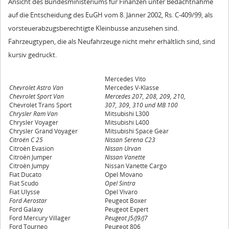
Ansicht des Bundesministeriums für Finanzen unter Bedachtnahme
auf die Entscheidung des EuGH vom 8. Jänner 2002, Rs. C-409/99, als
vorsteuerabzugsberechtigte Kleinbusse anzusehen sind.
Fahrzeugtypen, die als Neufahrzeuge nicht mehr erhältlich sind, sind
kursiv gedruckt.
Mercedes Vito
Chevrolet Astro Van
Mercedes V-Klasse
Chevrolet Sport Van
Mercedes 207, 208, 209, 210,
Chevrolet Trans Sport
307, 309, 310 und MB 100
Chrysler Ram Van
Mitsubishi L300
Chrysler Voyager
Mitsubishi L400
Chrysler Grand Voyager
Mitsubishi Space Gear
Citroën C 25
Nissan Serena C23
Citroën Evasion
Nissan Urvan
Citroën Jumper
Nissan Vanette
Citroën Jumpy
Nissan Vanette Cargo
Fiat Ducato
Opel Movano
Fiat Scudo
Opel Sintra
Fiat Ulysse
Opel Vivaro
Ford Aerostar
Peugeot Boxer
Ford Galaxy
Peugeot Expert
Ford Mercury Villager
Peugeot J5/J9/J7
Ford Tourneo
Peugeot 806