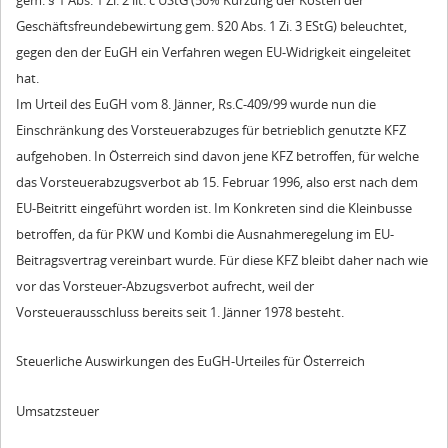
gem. § 1 Abs. 1 Zi. 2 lit. c UStG (50% Kürzung der Kosten der
Geschäftsfreundebewirtung gem. §20 Abs. 1 Zi. 3 EStG) beleuchtet,
gegen den der EuGH ein Verfahren wegen EU-Widrigkeit eingeleitet
hat.
Im Urteil des EuGH vom 8. Jänner, Rs.C-409/99 wurde nun die
Einschränkung des Vorsteuerabzuges für betrieblich genutzte KFZ
aufgehoben. In Österreich sind davon jene KFZ betroffen, für welche
das Vorsteuerabzugsverbot ab 15. Februar 1996, also erst nach dem
EU-Beitritt eingeführt worden ist. Im Konkreten sind die Kleinbusse
betroffen, da für PKW und Kombi die Ausnahmeregelung im EU-
Beitragsvertrag vereinbart wurde. Für diese KFZ bleibt daher nach wie
vor das Vorsteuer-Abzugsverbot aufrecht, weil der
Vorsteuerausschluss bereits seit 1. Jänner 1978 besteht.
Steuerliche Auswirkungen des EuGH-Urteiles für Österreich
Umsatzsteuer