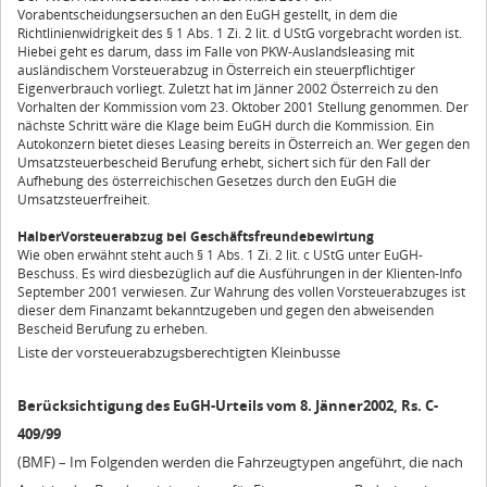
Vorabentscheidungsersuchen an den EuGH gestellt, in dem die
Richtlinienwidrigkeit des § 1 Abs. 1 Zi. 2 lit. d UStG vorgebracht worden ist.
Hiebei geht es darum, dass im Falle von PKW-Auslandsleasing mit
ausländischem Vorsteuerabzug in Österreich ein steuerpflichtiger
Eigenverbrauch vorliegt. Zuletzt hat im Jänner 2002 Österreich zu den
Vorhalten der Kommission vom 23. Oktober 2001 Stellung genommen. Der
nächste Schritt wäre die Klage beim EuGH durch die Kommission. Ein
Autokonzern bietet dieses Leasing bereits in Österreich an. Wer gegen den
Umsatzsteuerbescheid Berufung erhebt, sichert sich für den Fall der
Aufhebung des österreichischen Gesetzes durch den EuGH die
Umsatzsteuerfreiheit.
HalberVorsteuerabzug bei Geschäftsfreundebewirtung
Wie oben erwähnt steht auch § 1 Abs. 1 Zi. 2 lit. c UStG unter EuGH-
Beschuss. Es wird diesbezüglich auf die Ausführungen in der Klienten-Info
September 2001 verwiesen. Zur Wahrung des vollen Vorsteuerabzuges ist
dieser dem Finanzamt bekanntzugeben und gegen den abweisenden
Bescheid Berufung zu erheben.
Liste der vorsteuerabzugsberechtigten Kleinbusse
Berücksichtigung des EuGH-Urteils vom 8. Jänner2002, Rs. C-
409/99
(BMF) – Im Folgenden werden die Fahrzeugtypen angeführt, die nach