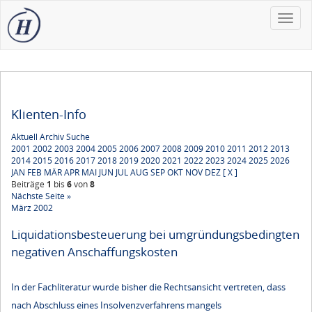
Toggle
naviga
Klienten-Info
Aktuell
Archiv
Suche
2001
2002
2003
2004
2005
2006
2007
2008
2009
2010
2011
2012
2013
2014
2015
2016
2017
2018
2019
2020
2021
2022
2023
2024
2025
2026
JAN
FEB
MÄR
APR
MAI
JUN
JUL
AUG
SEP
OKT
NOV
DEZ
[ X ]
Beiträge
1
bis
6
von
8
Nächste Seite »
März 2002
Liquidationsbesteuerung bei umgründungsbedingten
negativen Anschaffungskosten
In der Fachliteratur wurde bisher die Rechtsansicht vertreten, dass
nach Abschluss eines Insolvenzverfahrens mangels