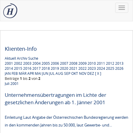
Toggle
naviga
Klienten-Info
Aktuell
Archiv
Suche
2001
2002
2003
2004
2005
2006
2007
2008
2009
2010
2011
2012
2013
2014
2015
2016
2017
2018
2019
2020
2021
2022
2023
2024
2025
2026
JAN
FEB
MÄR
APR
MAI
JUN
JUL
AUG
SEP
OKT
NOV
DEZ
[ X ]
Beiträge
1
bis
2
von
2
Juli 2001
Unternehmensübertragungen im Lichte der
gesetzlichen Änderungen ab 1. Jänner 2001
Einleitung Laut Angabe der Österreichischen Bundesregierung werden
in den kommenden Jahren bis zu 50.000, laut Gewerbe- und...