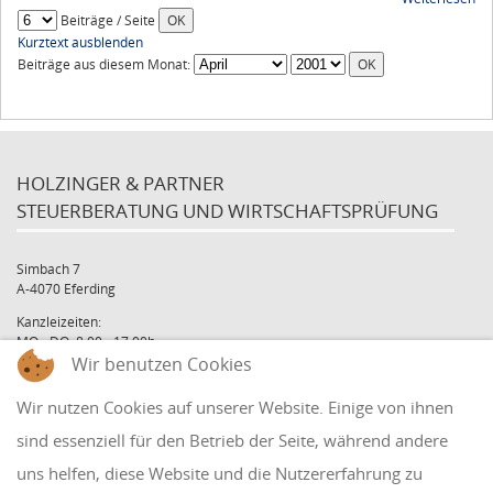
Beiträge / Seite
Kurztext ausblenden
Beiträge aus diesem Monat:
HOLZINGER & PARTNER
STEUERBERATUNG UND WIRTSCHAFTSPRÜFUNG
Simbach 7
A-4070 Eferding
Kanzleizeiten:
MO - DO: 8:00 - 17:00h
Wir benutzen Cookies
FR: 8:00 - 12:00h
office@holzinger.at
Wir nutzen Cookies auf unserer Website. Einige von ihnen
Tel: +43 7272 39 79 - 0
Fax: +43 7272 39 79 - 9
sind essenziell für den Betrieb der Seite, während andere
uns helfen, diese Website und die Nutzererfahrung zu
QUICKLINKS