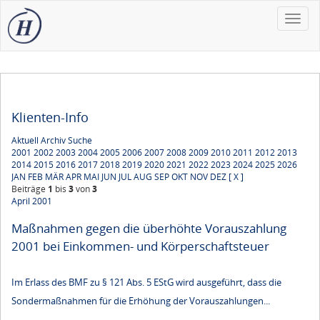
Toggle
naviga
Klienten-Info
Aktuell
Archiv
Suche
2001
2002
2003
2004
2005
2006
2007
2008
2009
2010
2011
2012
2013
2014
2015
2016
2017
2018
2019
2020
2021
2022
2023
2024
2025
2026
JAN
FEB
MÄR
APR
MAI
JUN
JUL
AUG
SEP
OKT
NOV
DEZ
[ X ]
Beiträge
1
bis
3
von
3
April 2001
Maßnahmen gegen die überhöhte Vorauszahlung
2001 bei Einkommen- und Körperschaftsteuer
Im Erlass des BMF zu § 121 Abs. 5 EStG wird ausgeführt, dass die
Sondermaßnahmen für die Erhöhung der Vorauszahlungen...