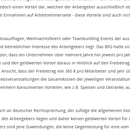
jedoch einen Vorteil dar, welchen der Arbeitgeber ausschließlich 
m Einnahmen auf Arbeitnehmerseite - diese Vorteile sind auch nich
Betriebsausflügen, Weihnachtsfeiern oder Teambuilding-Events der 
 betrieblichen Interesse des Arbeitgebers liegt. Das BFG hatte s
en, dass ein Unternehmen über mehrere Jahre hin jeweils pro Jahr
 und den geldwerten Vorteil daraus in Hinblick auf den Freibetrag 
 Ansicht, dass der Freibetrag von 365 € pro Mitarbeiter und Jahr 
riebsveranstaltungen die Gesamtkosten der jeweiligen Veranstalt
ehmern konsumierten Vorteilen, wie z.B. Speisen und Getränke, a
auch an deutscher Rechtsprechung, der zufolge die allgemeinen Ko
 des Arbeitgebers liegen und daher keinen geldwerten Vorteil fü
ers sind jene Zuwendungen, die keine Gegenleistung für eine vom