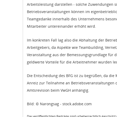
Arbeitsleistung darstellen - solche Zuwendungen si
Betriebsveranstaltungen können im eigenbetriebli
Teamgedanke innerhalb des Unternehmens besonder
Mitarbeiter untereinander erhöht wird.
Im konkreten Fall lag also die Abhaltung der Betr
Arbeitgebers, da Aspekte wie Teambuilding, Verne
Veranstaltung aus der Bemessungsgrundlage für de
geldwerte Vorteile für die Arbeitnehmer wurden led
Die Entscheidung des BFG ist zu begrüßen, da die 
Anreiz zur Teilnahme an Betriebsveranstaltungen d
Amtsrevision beim VwGH anhängig.
Bild: © Narongsag - stock.adobe.com
Die veröffentlichten Beiträge sind urheberrechtlich geschütz