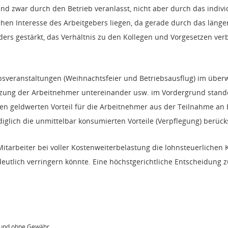
nd zwar durch den Betrieb veranlasst, nicht aber durch das indivi
chen Interesse des Arbeitgebers liegen, da gerade durch das län
s gestärkt, das Verhältnis zu den Kollegen und Vorgesetzen verb
iebsveranstaltungen (Weihnachtsfeier und Betriebsausflug) im über
tzung der Arbeitnehmer untereinander usw. im Vordergrund stande
n geldwerten Vorteil für die Arbeitnehmer aus der Teilnahme an 
iglich die unmittelbar konsumierten Vorteile (Verpflegung) berücks
Mitarbeiter bei voller Kostenweiterbelastung die lohnsteuerliche
eutlich verringern könnte. Eine höchstgerichtliche Entscheidung 
t und ohne Gewähr.