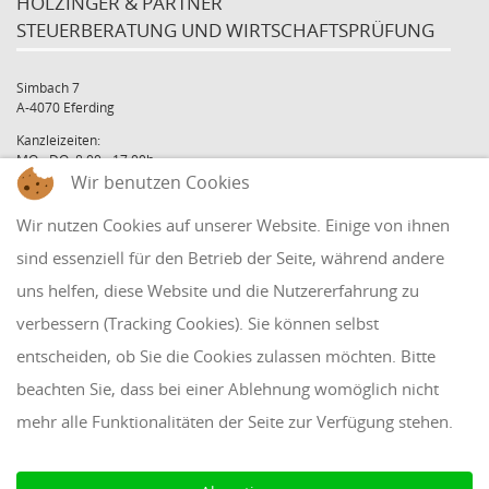
HOLZINGER & PARTNER
STEUERBERATUNG UND WIRTSCHAFTSPRÜFUNG
Simbach 7
A-4070 Eferding
Kanzleizeiten:
MO - DO: 8:00 - 17:00h
Wir benutzen Cookies
FR: 8:00 - 12:00h
office@holzinger.at
Wir nutzen Cookies auf unserer Website. Einige von ihnen
Tel: +43 7272 39 79 - 0
Fax: +43 7272 39 79 - 9
sind essenziell für den Betrieb der Seite, während andere
uns helfen, diese Website und die Nutzererfahrung zu
QUICKLINKS
verbessern (Tracking Cookies). Sie können selbst
entscheiden, ob Sie die Cookies zulassen möchten. Bitte
Klientenbereich
beachten Sie, dass bei einer Ablehnung womöglich nicht
Disclaimer
mehr alle Funktionalitäten der Seite zur Verfügung stehen.
Impressum & Datenschutz
AAB 2018