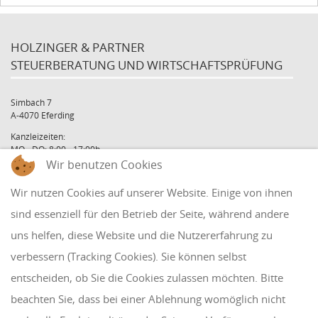
HOLZINGER & PARTNER
STEUERBERATUNG UND WIRTSCHAFTSPRÜFUNG
Simbach 7
A-4070 Eferding
Kanzleizeiten:
MO - DO: 8:00 - 17:00h
FR: 8:00 - 12:00h
Wir benutzen Cookies
office@holzinger.at
Wir nutzen Cookies auf unserer Website. Einige von ihnen
Tel: +43 7272 39 79 - 0
Fax: +43 7272 39 79 - 9
sind essenziell für den Betrieb der Seite, während andere
uns helfen, diese Website und die Nutzererfahrung zu
QUICKLINKS
verbessern (Tracking Cookies). Sie können selbst
entscheiden, ob Sie die Cookies zulassen möchten. Bitte
Klientenbereich
beachten Sie, dass bei einer Ablehnung womöglich nicht
Disclaimer