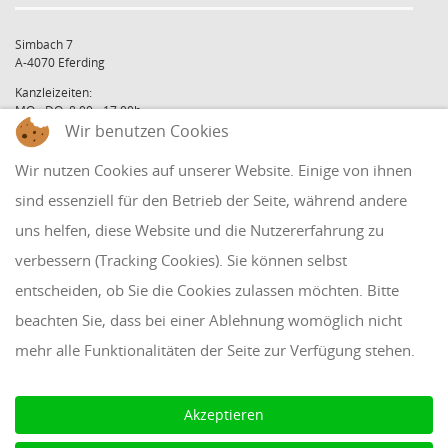
Simbach 7
A-4070 Eferding
Kanzleizeiten:
MO - DO: 8:00 - 17:00h
FR: 8:00 - 12:00h
Wir benutzen Cookies
office@holzinger.at
Wir nutzen Cookies auf unserer Website. Einige von ihnen
Tel: +43 7272 39 79 - 0
Fax: +43 7272 39 79 - 9
sind essenziell für den Betrieb der Seite, während andere
uns helfen, diese Website und die Nutzererfahrung zu
QUICKLINKS
verbessern (Tracking Cookies). Sie können selbst
entscheiden, ob Sie die Cookies zulassen möchten. Bitte
Klientenbereich
beachten Sie, dass bei einer Ablehnung womöglich nicht
Disclaimer
mehr alle Funktionalitäten der Seite zur Verfügung stehen.
Impressum & Datenschutz
AAB 2018
Akzeptieren
Cookie Einstellungen