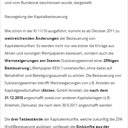
und vom Bundesrat beschlossen wurde, dargestellt.
Neuregelung der Kapitalbesteuerung
Wie schon in der KI 11/10 ausgeführt, kommt es ab Oktober 2011 zu
weitreichenden Änderungen
der Besteuerung von
Kapitaleinkünften. Es werden nicht nur wie bisher die Erträge aus
Aktien und sonstigen Wertpapieren besteuert, sondern auch die
Wertsteigerungen am Stamm
(Substanzgewinne) einer
25%igen
Besteuerung
(„Wertpapier KESt“) unterworfen, ohne dabei auf
Behaltefrist und Beteiligungsausmaß zu achten. Die Besteuerung von
Substanzgewinnen betrifft Wertsteigerungen von z.B. Anteilen an
Kapitalgesellschaften (
Aktien
, GmbH-Anteile), die
nach dem
31.12.2010
angeschafft sowie von anderen Kapitalanlagen (z.B.
Anleihen, Derivate), die nach dem 30.9.2011 angeschafft werden.
Die
drei Tatbestände
der Kapitaleinkünfte, welche zukünftig die 25%
(End)Besteuerung auslösen, umfassen die
Einkünfte aus der