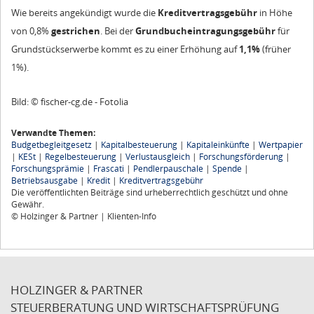
Wie bereits angekündigt wurde die
Kreditvertragsgebühr
in Höhe
von 0,8%
gestrichen
. Bei der
Grundbucheintragungsgebühr
für
Grundstückserwerbe kommt es zu einer Erhöhung auf
1,1%
(früher
1%).
Bild: © fischer-cg.de - Fotolia
Verwandte Themen:
Budgetbegleitgesetz
|
Kapitalbesteuerung
|
Kapitaleinkünfte
|
Wertpapier
|
KESt
|
Regelbesteuerung
|
Verlustausgleich
|
Forschungsförderung
|
Forschungsprämie
|
Frascati
|
Pendlerpauschale
|
Spende
|
Betriebsausgabe
|
Kredit
|
Kreditvertragsgebühr
Die veröffentlichten Beiträge sind urheberrechtlich geschützt und ohne
Gewähr.
© Holzinger & Partner | Klienten-Info
HOLZINGER & PARTNER
STEUERBERATUNG UND WIRTSCHAFTSPRÜFUNG