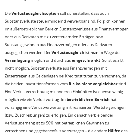
Die
Verlustausgleichsoption
soll sicherstellen, dass auch
Substanzverluste steuermindernd verwertbar sind. Folglich können
im außerbetrieblichen Bereich Substanzverluste aus Finanzvermögen
oder aus Derivaten mit zu versteuernden Erträgen bzw.
Substanzgewinnen aus Finanzvermögen oder aus Derivaten
ausgeglichen werden. Der
Verlustausgleich
ist
nur
im Wege der
Veranlagung
möglich und durchaus
eingeschränkt
. So ist es z.B.
nicht möglich, Substanzverluste aus Finanzvermögen mit
Zinserträgen aus Geldanlagen bei Kreditinstituten zu verrechnen, da
die beiden Investitionsformen vom
Risiko nicht vergleichbar
sind.
Eine Verlustverrechnung mit anderen Einkünften ist ebenso wenig
möglich wie ein Verlustvortrag. Im
betrieblichen Bereich
hat
vorrangig eine Verlustverwertung mit realisierten Wertsteigerungen
(bzw. Zuschreibungen) zu erfolgen. Ein danach verbleibender
Verlustüberhang ist zu 50% mit betrieblichen Gewinnen zu
verrechnen und gegebenenfalls vorzutragen – die andere
Hälfte
des