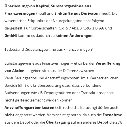
Überlassung von Kapital
,
Substanzgewinne aus
Finanzvermögen
(neu!) und
Einkünfte aus Derivaten
(neu!). Die
wesentlichen Eckpunkte der Neuregelung sind nachfolgend
dargestellt. Für Körperschaften i.S.d. § 7 Abs. 3 KStG (z.B.
AG
und
GmbH
) kommt es dadurch zu
keinen Änderungen
.
Tatbestand „Substanzgewinne aus Finanzvermögen“
Substanzgewinne aus Finanzvermögen – etwa bei der
Veräußerung
von Aktien
- ergeben sich aus der Differenz zwischen
Veräußerungserlös und Anschaffungskosten. Im außerbetrieblichen
Bereich führt die Endbesteuerung dazu, dass verbundene
Aufwendungen wie z.B. Depotgebühren oder Transaktionsspesen
nicht geltend
gemacht werden können.
Anschaffungsnebenkosten
(z.B. rechtliche Beratung) dürfen auch
nicht
angesetzt werden. Vorsicht ist geboten, da auch die
Entnahme
aus dem Depot oder die
Übertragung
auf ein anderes
Depot
die 25%