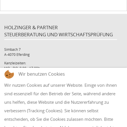
HOLZINGER & PARTNER
STEUERBERATUNG UND WIRTSCHAFTSPRÜFUNG
Simbach 7
A-4070 Eferding
Kanzleizeiten:
MO - DO: 8:00 - 17:00h
Wir benutzen Cookies
FR: 8:00 - 12:00h
office@holzinger.at
Wir nutzen Cookies auf unserer Website. Einige von ihnen
Tel: +43 7272 39 79 - 0
Fax: +43 7272 39 79 - 9
sind essenziell für den Betrieb der Seite, während andere
uns helfen, diese Website und die Nutzererfahrung zu
QUICKLINKS
verbessern (Tracking Cookies). Sie können selbst
entscheiden, ob Sie die Cookies zulassen möchten. Bitte
Klientenbereich