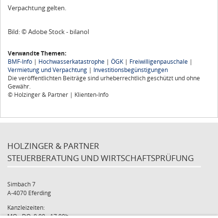
Verpachtung gelten.
Bild: © Adobe Stock - bilanol
Verwandte Themen:
BMF-Info
|
Hochwasserkatastrophe
|
ÖGK
|
Freiwilligenpauschale
|
Vermietung und Verpachtung
|
Investitionsbegünstigungen
Die veröffentlichten Beiträge sind urheberrechtlich geschützt und ohne
Gewähr.
© Holzinger & Partner | Klienten-Info
HOLZINGER & PARTNER
STEUERBERATUNG UND WIRTSCHAFTSPRÜFUNG
Simbach 7
A-4070 Eferding
Kanzleizeiten:
MO - DO: 8:00 - 17:00h