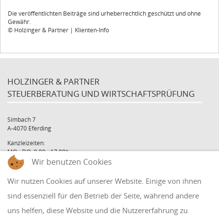
Die veröffentlichten Beiträge sind urheberrechtlich geschützt und ohne
Gewähr.
© Holzinger & Partner | Klienten-Info
HOLZINGER & PARTNER
STEUERBERATUNG UND WIRTSCHAFTSPRÜFUNG
Simbach 7
A-4070 Eferding
Kanzleizeiten:
MO - DO: 8:00 - 17:00h
Wir benutzen Cookies
FR: 8:00 - 12:00h
office@holzinger.at
Wir nutzen Cookies auf unserer Website. Einige von ihnen
Tel: +43 7272 39 79 - 0
Fax: +43 7272 39 79 - 9
sind essenziell für den Betrieb der Seite, während andere
uns helfen, diese Website und die Nutzererfahrung zu
QUICKLINKS