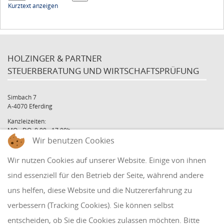
Kurztext anzeigen
HOLZINGER & PARTNER
STEUERBERATUNG UND WIRTSCHAFTSPRÜFUNG
Simbach 7
A-4070 Eferding
Kanzleizeiten:
MO - DO: 8:00 - 17:00h
Wir benutzen Cookies
FR: 8:00 - 12:00h
office@holzinger.at
Wir nutzen Cookies auf unserer Website. Einige von ihnen
Tel: +43 7272 39 79 - 0
Fax: +43 7272 39 79 - 9
sind essenziell für den Betrieb der Seite, während andere
uns helfen, diese Website und die Nutzererfahrung zu
QUICKLINKS
verbessern (Tracking Cookies). Sie können selbst
entscheiden, ob Sie die Cookies zulassen möchten. Bitte