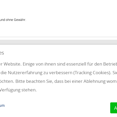
t und ohne Gewähr.
QUICKLINKS
es
FUNG
r Website. Einige von ihnen sind essenziell für den Betri
 die Nutzererfahrung zu verbessern (Tracking Cookies). S
Klientenbereich
Disclaimer
öchten. Bitte beachten Sie, dass bei einer Ablehnung womö
Impressum & Datenschutz
 Verfügung stehen.
AAB 2018
Cookie Einstellungen
sum
A