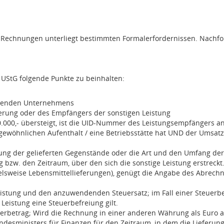
r Rechnungen unterliegt bestimmten Formalerfordernissen. Nach
 UStG folgende Punkte zu beinhalten:
istenden Unternehmens
rung oder des Empfängers der sonstigen Leistung
000,- übersteigt, ist die UID-Nummer des Leistungsempfängers 
n gewöhnlichen Aufenthalt / eine Betriebsstätte hat UND der Umsa
ng der gelieferten Gegenstände oder die Art und den Umfang der
g bzw. den Zeitraum, über den sich die sonstige Leistung erstreckt
lsweise Lebensmittellieferungen), genügt die Angabe des Abrechn
e Leistung und den anzuwendenden Steuersatz; im Fall einer Steuer
 Leistung eine Steuerbefreiung gilt.
erbetrag; Wird die Rechnung in einer anderen Währung als Euro au
esministers für Finanzen für den Zeitraum, in dem die Lieferung