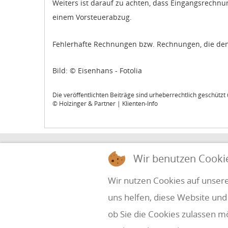
Weiters ist darauf zu achten, dass Eingangsrechnu
einem Vorsteuerabzug.
Fehlerhafte Rechnungen bzw. Rechnungen, die den 
Bild: © Eisenhans - Fotolia
Die veröffentlichten Beiträge sind urheberrechtlich geschütz
© Holzinger & Partner | Klienten-Info
HOLZINGER & PARTNER
Wir benutzen Cooki
STEUERBERATUNG UND WIRTSCHAFTSPRÜ
Wir nutzen Cookies auf unsere
uns helfen, diese Website und
Simbach 7
office@holzinger.at
A-4070 Eferding
Tel: +43 7272 39 79 - 0
ob Sie die Cookies zulassen m
Fax: +43 7272 39 79 - 9
Kanzleizeiten: