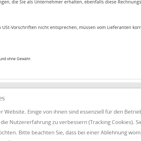
ngen, die Sie als Unternehmer erhalten, ebenfalls diese Rechnun
USt-Vorschriften nicht entsprechen, müssen vom Lieferanten korr
t und ohne Gewähr.
QUICKLINKS
es
FUNG
r Website. Einige von ihnen sind essenziell für den Betri
 die Nutzererfahrung zu verbessern (Tracking Cookies). S
Klientenbereich
Disclaimer
öchten. Bitte beachten Sie, dass bei einer Ablehnung womö
Impressum & Datenschutz