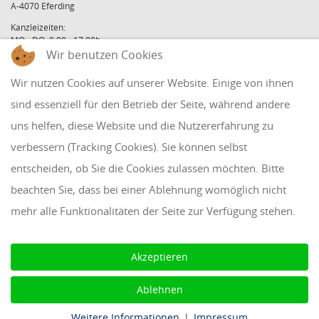
A-4070 Eferding
Kanzleizeiten:
MO - DO: 8:00 - 17:00h
FR: 8:00 - 12:00h
Wir benutzen Cookies
office@holzinger.at
Wir nutzen Cookies auf unserer Website. Einige von ihnen
Tel: +43 7272 39 79 - 0
Fax: +43 7272 39 79 - 9
sind essenziell für den Betrieb der Seite, während andere
uns helfen, diese Website und die Nutzererfahrung zu
QUICKLINKS
verbessern (Tracking Cookies). Sie können selbst
entscheiden, ob Sie die Cookies zulassen möchten. Bitte
Klientenbereich
beachten Sie, dass bei einer Ablehnung womöglich nicht
Disclaimer
mehr alle Funktionalitäten der Seite zur Verfügung stehen.
Impressum & Datenschutz
AAB 2018
Akzeptieren
Cookie Einstellungen
Ablehnen
Weitere Informationen
|
Impressum