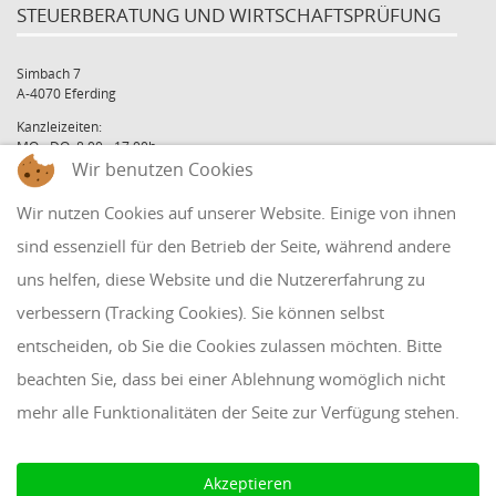
STEUERBERATUNG UND WIRTSCHAFTSPRÜFUNG
Simbach 7
A-4070 Eferding
Kanzleizeiten:
MO - DO: 8:00 - 17:00h
Wir benutzen Cookies
FR: 8:00 - 12:00h
office@holzinger.at
Wir nutzen Cookies auf unserer Website. Einige von ihnen
Tel: +43 7272 39 79 - 0
Fax: +43 7272 39 79 - 9
sind essenziell für den Betrieb der Seite, während andere
uns helfen, diese Website und die Nutzererfahrung zu
QUICKLINKS
verbessern (Tracking Cookies). Sie können selbst
entscheiden, ob Sie die Cookies zulassen möchten. Bitte
Klientenbereich
beachten Sie, dass bei einer Ablehnung womöglich nicht
Disclaimer
mehr alle Funktionalitäten der Seite zur Verfügung stehen.
Impressum & Datenschutz
AAB 2018
Akzeptieren