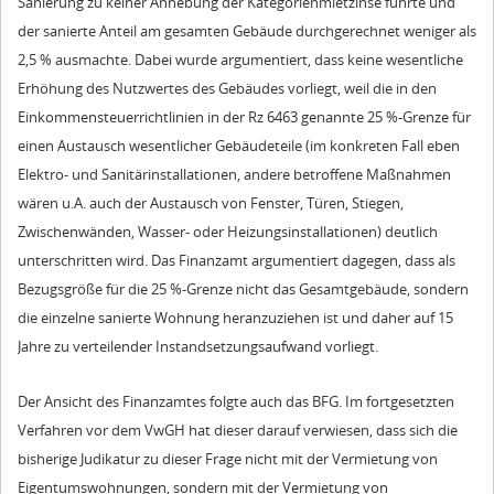
Sanierung zu keiner Anhebung der Kategorienmietzinse führte und
der sanierte Anteil am gesamten Gebäude durchgerechnet weniger als
2,5 % ausmachte. Dabei wurde argumentiert, dass keine wesentliche
Erhöhung des Nutzwertes des Gebäudes vorliegt, weil die in den
Einkommensteuerrichtlinien in der Rz 6463 genannte 25 %-Grenze für
einen Austausch wesentlicher Gebäudeteile (im konkreten Fall eben
Elektro- und Sanitärinstallationen, andere betroffene Maßnahmen
wären u.A. auch der Austausch von Fenster, Türen, Stiegen,
Zwischenwänden, Wasser- oder Heizungsinstallationen) deutlich
unterschritten wird. Das Finanzamt argumentiert dagegen, dass als
Bezugsgröße für die 25 %-Grenze nicht das Gesamtgebäude, sondern
die einzelne sanierte Wohnung heranzuziehen ist und daher auf 15
Jahre zu verteilender Instandsetzungsaufwand vorliegt.
Der Ansicht des Finanzamtes folgte auch das BFG. Im fortgesetzten
Verfahren vor dem VwGH hat dieser darauf verwiesen, dass sich die
bisherige Judikatur zu dieser Frage nicht mit der Vermietung von
Eigentumswohnungen, sondern mit der Vermietung von