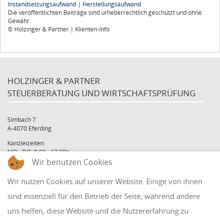
Instandsetzungsaufwand
|
Herstellungsaufwand
Die veröffentlichten Beiträge sind urheberrechtlich geschützt und ohne
Gewähr.
© Holzinger & Partner | Klienten-Info
HOLZINGER & PARTNER
STEUERBERATUNG UND WIRTSCHAFTSPRÜFUNG
Simbach 7
A-4070 Eferding
Kanzleizeiten:
MO - DO: 8:00 - 17:00h
FR: 8:00 - 12:00h
Wir benutzen Cookies
office@holzinger.at
Wir nutzen Cookies auf unserer Website. Einige von ihnen
Tel: +43 7272 39 79 - 0
Fax: +43 7272 39 79 - 9
sind essenziell für den Betrieb der Seite, während andere
uns helfen, diese Website und die Nutzererfahrung zu
QUICKLINKS