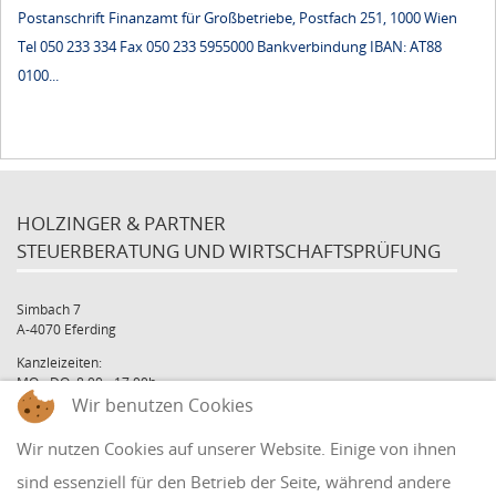
Postanschrift Finanzamt für Großbetriebe, Postfach 251, 1000 Wien
Tel 050 233 334 Fax 050 233 5955000 Bankverbindung IBAN: AT88
0100...
HOLZINGER & PARTNER
STEUERBERATUNG UND WIRTSCHAFTSPRÜFUNG
Simbach 7
A-4070 Eferding
Kanzleizeiten:
MO - DO: 8:00 - 17:00h
Wir benutzen Cookies
FR: 8:00 - 12:00h
office@holzinger.at
Wir nutzen Cookies auf unserer Website. Einige von ihnen
Tel: +43 7272 39 79 - 0
Fax: +43 7272 39 79 - 9
sind essenziell für den Betrieb der Seite, während andere