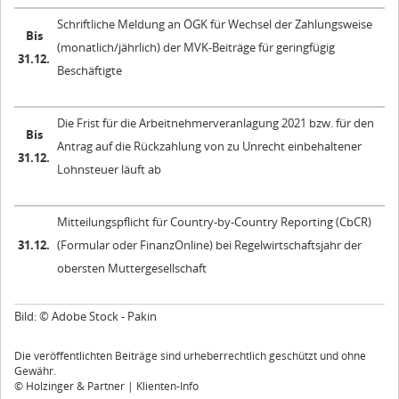
Schriftliche Meldung an ÖGK für Wechsel der Zahlungsweise
Bis
(monatlich/jährlich) der MVK-Beiträge für geringfügig
31.12.
Beschäftigte
Die Frist für die Arbeitnehmerveranlagung 2021 bzw. für den
Bis
Antrag auf die Rückzahlung von zu Unrecht einbehaltener
31.12.
Lohnsteuer läuft ab
Mitteilungspflicht für Country-by-Country Reporting (CbCR)
31.12.
(Formular oder FinanzOnline) bei Regelwirtschaftsjahr der
obersten Muttergesellschaft
Bild: © Adobe Stock - Pakin
Die veröffentlichten Beiträge sind urheberrechtlich geschützt und ohne
Gewähr.
© Holzinger & Partner | Klienten-Info